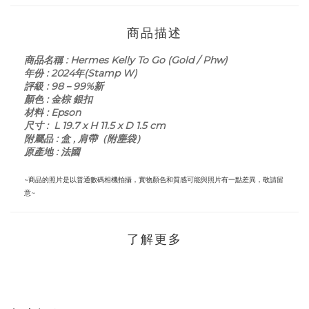
商品描述
商品名稱
:
Hermes Kelly To Go (Gold / Phw)
年份
: 2024年(Stamp W)
評級
:
98－99%新
顏色
: 金棕 銀扣
材料
: Epson
尺寸
:
L 19.7 x H 11.5 x D 1.5 cm
附屬品
:
盒 ,
肩帶（附
塵袋）
原產地 :
法國
~商品的照片是以普通數碼相機拍攝，實物顏色和質感可能與照片有一點差異，敬請留
意~
了解更多