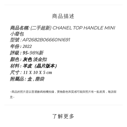
商品描述
:
(二手超新) CHANEL TOP HANDLE MINI
商品名稱
小廢包
型號 : AP2682B06660NI691
年份
:
2022
評級
: 95-
98%新
顏色
:
灰色
淡金扣
材料
:
羊皮（晶片版本）
:
尺寸
11 X 10 X 5
cm
: 盒
,
塵袋
附屬品
~商品的照片是以普通數碼相機拍攝，實物顏色和質感可能與照片有一點差異，敬請留
意~
了解更多