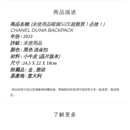
商品描述
:
(未使用品呢個SIZE超難買！必搶！)
商品名稱
CHANEL DUMA BACKPACK
年份
:
2023
評級
:
未使用品
顏色
: 黑
色 淡金扣
(晶片版本)
材料
: 小牛皮
:
尺寸
24.5 X 22 X 18
cm
:
盒 ,
塵袋
附屬品
原產地 : 意大利
~商品的照片是以普通數碼相機拍攝，實物顏色和質感可能與照片有一點差異，敬請留
意~
了解更多