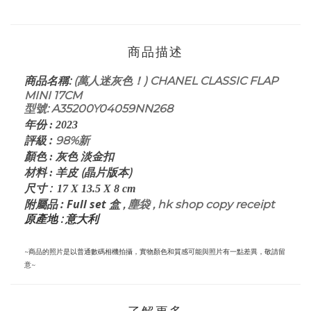
商品描述
:
(萬人迷灰色！) CHANEL CLASSIC FLAP
商品名稱
MINI 17CM
型號: A35200Y04059NN268
年份
:
2023
評級
:
98%新
顏色
: 灰
色 淡金扣
皮 (晶片版本)
材料
: 羊
:
尺寸
17 X 13.5 X 8
cm
: Full set 盒
,
塵袋 , hk shop
copy receipt
附屬品
原產地 : 意大利
~商品的照片是以普通數碼相機拍攝，實物顏色和質感可能與照片有一點差異，敬請留
意~