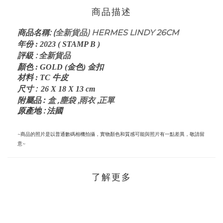
商品描述
: (
全新貨品) HERMES LINDY 26CM
商品名稱
年份
:
2023 ( STAMP B )
全新貨品
評級
:
顏色
:
GOLD
(金色
)
金
扣
材料
:
TC
牛皮
:
尺寸
26 X 18 X 13
cm
:
盒 ,
塵袋 ,雨衣 ,正
單
附屬品
原產地 :
法國
~商品的照片是以普通數碼相機拍攝，實物顏色和質感可能與照片有一點差異，敬請留
意~
了解更多