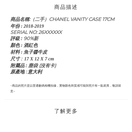
商品描述
:
（二手）CHANEL VANITY CASE 17CM
商品名稱
年份
:
2018-2019
SERIAL NO: 26XXXXXX
評級
:
90%新
顏色
: 酒紅
色
皮
材料
: 魚子醬牛
:
尺寸
17 X 12 X 7
cm
:
塵袋 (沒有卡)
附屬品
原產地 : 意大利
~商品的照片是以普通數碼相機拍攝，實物顏色和質感可能與照片有一點差異，敬請留
意~
了解更多