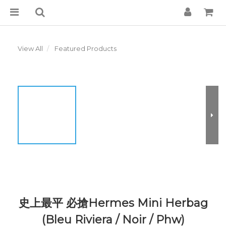
View All
Featured Products
史上最平 必搶Hermes Mini Herbag
(Bleu Riviera / Noir / Phw)