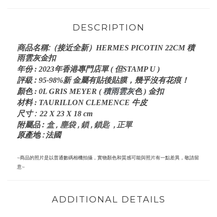
DESCRIPTION
:
商品名稱
（接近全新
）HERMES PICOTIN 22CM 積
雨雲灰金扣
年份
:
2023年香港專門店單 ( 但STAMP U )
評級
:
95-98%新 金屬有貼後貼膜，幾乎沒有花痕！
顏色
: 0L GRIS MEYER
(
積雨雲灰
色 ) 金扣
材料
:
TAURILLON CLEMENCE
牛皮
:
尺寸
22 X 23 X 18
cm
:
盒 ,
塵袋 , 鎖 , 鎖匙 , 正
單
附屬品
原產地 :
法國
~商品的照片是以普通數碼相機拍攝，實物顏色和質感可能與照片有一點差異，敬請留
意~
ADDITIONAL DETAILS