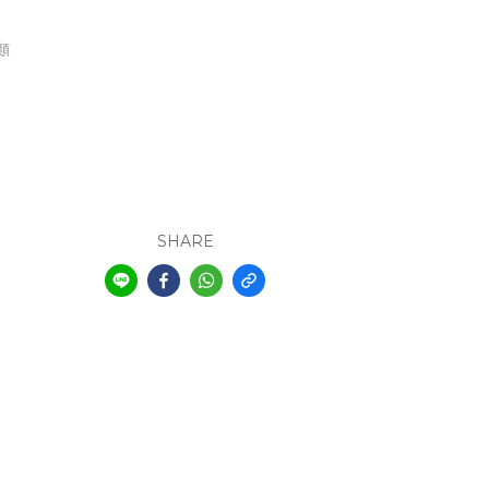
類
SHARE