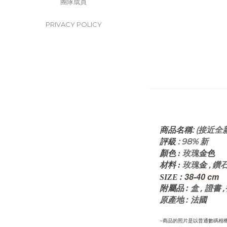
團隊成員
PRIVACY POLICY
:
(接近全新
商品名稱
評級
:
98% 新
玫瑰
顏色
:
金
色
玫瑰
, 鑽
材料
:
金
38-40 cm
:
SIZE
:
盒 , 證
附屬品
原產地 : 法國
~商品的照片是以普通數碼相