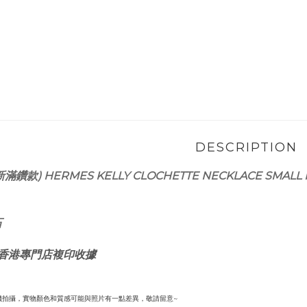
DESCRIPTION
滿鑽款) HERMES KELLY CLOCHETTE NECKLACE SMALL
石
書 ,香港專門店複印收據
機拍攝，實物顏色和質感可能與照片有一點差異，敬請留意~