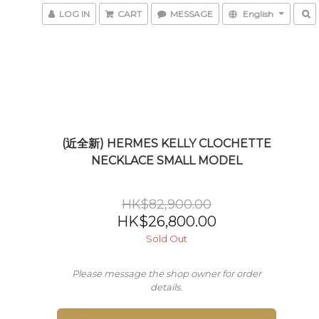
LOG IN
CART
MESSAGE
English
(近全新) HERMES KELLY CLOCHETTE
NECKLACE SMALL MODEL
HK$82,900.00
HK$26,800.00
Sold Out
Please message the shop owner for order
details.