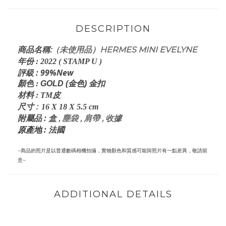
DESCRIPTION
:
（未使用品）HERMES MINI EVELYNE
商品名稱
年份
:
2022 ( STAMP U )
評級
: 99%New
顏色
:
GOLD (金色) 金
扣
材料
: TM
皮
:
尺寸
16
X 18 X 5.5
cm
:
盒
, 塵袋 , 肩帶 , 收據
附屬品
原產地 :
法國
~商品的照片是以普通數碼相機拍攝，實物顏色和質感可能與照片有一點差異，敬請留
意~
ADDITIONAL DETAILS