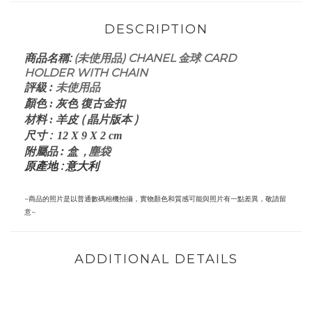
DESCRIPTION
:
(未使用品) CHANEL 金球 CARD
商品名稱
HOLDER WITH CHAIN
評級
:
未使用品
顏色
: 灰
色 復古金扣
皮 ( 晶片版本 )
材料
: 羊
:
尺寸
12 X 9 X 2
cm
: 盒
, 塵袋
附屬品
原產地 : 意大利
~商品的照片是以普通數碼相機拍攝，實物顏色和質感可能與照片有一點差異，敬請留
意~
ADDITIONAL DETAILS