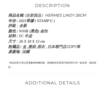
DESCRIPTION
:
(全新貨品）HERMES LINDY 26CM
商品名稱
年份
:
2023單據 ( STAMP U )
評級
:
全新
顏色
:
NOIR
(黑色
) 金扣
材料
:
TC
牛皮
:
尺寸
26 X 18 X 13
cm
:
盒 ,
塵袋 ,雨衣 , 日本專門店COPY單
附屬品
原產地 :
法國
~商品的照片是以普通數碼相機拍攝，實物顏色和質感可能與照片有一點差異，敬請留
意~
ADDITIONAL DETAILS