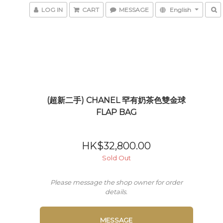
LOG IN
CART
MESSAGE
English
(超新二手) CHANEL 罕有奶茶色雙金球
FLAP BAG
HK$32,800.00
Sold Out
Please message the shop owner for order
details.
MESSAGE