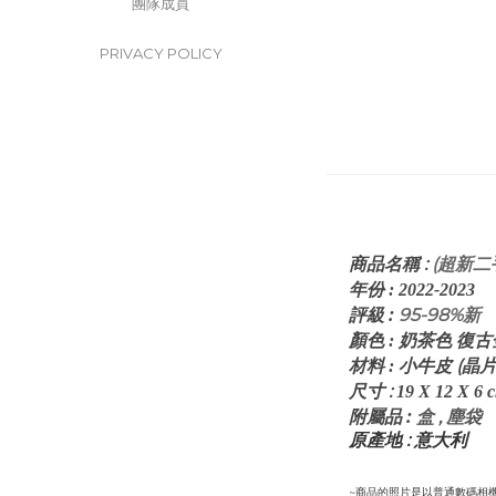
團隊成員
PRIVACY POLICY
:
(超新二手
商品名稱
年份
:
2022-2023
評級
:
95-98%新
顏色
: 奶茶
色 復
皮 (晶
材料
: 小牛
:
尺寸
19 X 12 X 6
c
:
盒 ,
塵袋
附屬品
原產地 : 意大利
~商品的照片是以普通數碼相