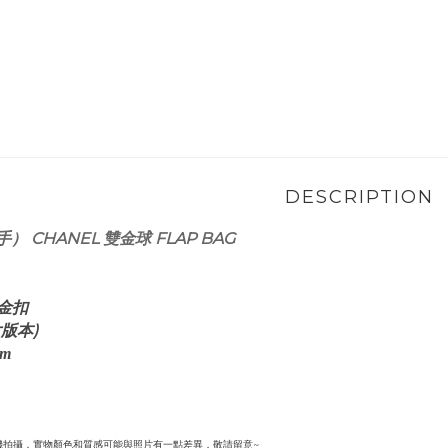
DESCRIPTION
） CHANEL 雙金球 FLAP BAG
古金扣
片版本)
m
機拍攝，實物顏色和質感可能與照片有一點差異，敬請留意~