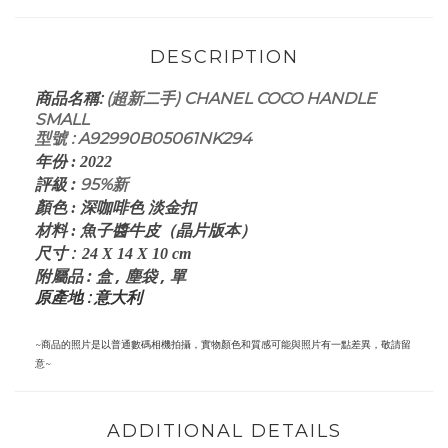
DESCRIPTION
:
(超新二手) CHANEL COCO HANDLE
商品名稱
SMALL
型號 : A92990B05061NK294
年份
:
2022
評級
:
95%新
顏色
: 深咖啡
色 淡金扣
皮（晶片版本）
材料
: 魚子醬牛
:
尺寸
24 X 14 X 10
cm
:
盒 , 塵袋 , 單
附屬品
原產地 : 意大利
~商品的照片是以普通數碼相機拍攝，實物顏色和質感可能與照片有一點差異，敬請留
意~
ADDITIONAL DETAILS