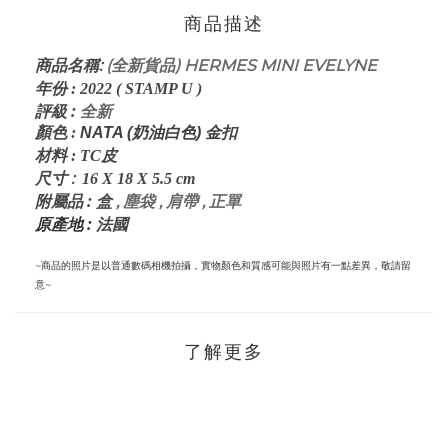
商品描述
:
(全新貨品) HERMES MINI EVELYNE
商品名稱
年份
:
2022 ( STAMP U )
評級
:
全新
顏色
:
NATA (奶油白色) 金
扣
材料
: TC
皮
:
尺寸
16
X 18 X 5.5
cm
:
盒
, 塵袋 , 肩帶 , 正單
附屬品
原產地 :
法國
~商品的照片是以普通數碼相機拍攝，實物顏色和質感可能與照片有一點差異，敬請留
意~
了解更多