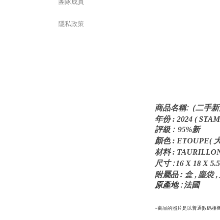
團隊成員
隱私政策
:
商品名稱
（二手新淨
年份
:
2024 ( STAM
評級
:
95%
新
顏色
:
ETOUPE(
材料
: TAURILL
:
尺寸
16
X 18 X 5.5
: 盒
,
塵袋 
附屬品
原產地 :
法國
~商品的照片是以普通數碼相