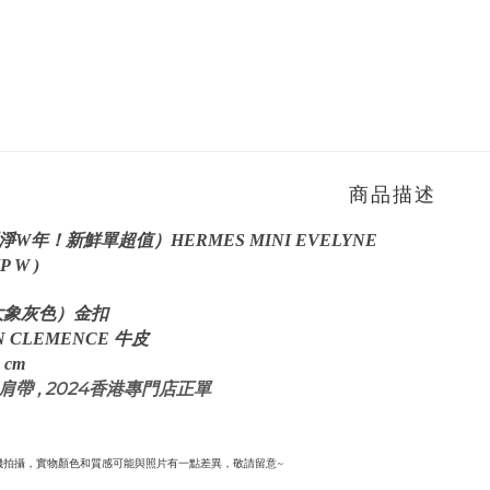
商品描述
W年！新鮮單超值）HERMES MINI EVELYNE
P W )
 大象灰
色）金扣
ON CLEMENCE
牛皮
cm
, 肩帶 , 2024香港專門店正單
機拍攝，實物顏色和質感可能與照片有一點差異，敬請留意~