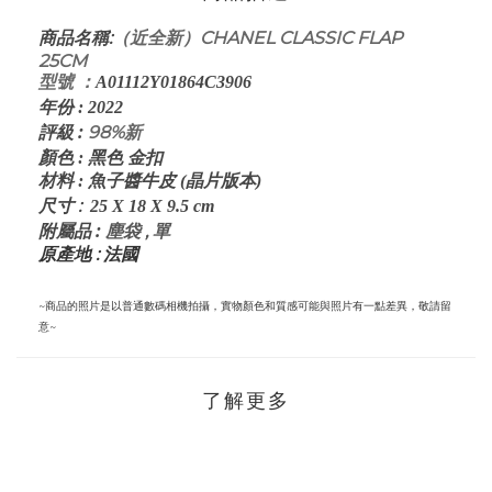
:
（近全新）CHANEL CLASSIC FLAP
商品名稱
25CM
型號 ：
A01112Y01864C3906
年份
:
2022
評級
:
98%新
顏色
: 黑
色 金扣
材料
: 魚子醬牛皮 (晶片版本)
:
尺寸
25 X 18 X 9.5
cm
:
塵袋 , 單
附屬品
原產地 : 法國
~商品的照片是以普通數碼相機拍攝，實物顏色和質感可能與照片有一點差異，敬請留
意~
了解更多