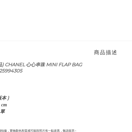
商品描述
) CHANEL 心心串珠 MINI FLAP BAG
25994305
本 )
cm
 單
機拍攝，實物顏色和質感可能與照片有一點差異，敬請留意~