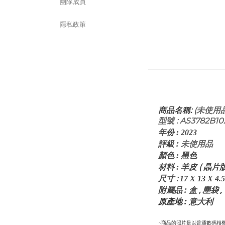
團隊成員
隱私政策
:
(未使用品
商品名稱
型號 : AS3782B10
年份
:
2023
評級
:
未使用品
顏色
: 黑
色
皮 ( 晶片版
材料
: 羊
:
尺寸
17 X 13 X 4.5
:
塵袋 ,
盒
,
附屬品
原產地 :
意大利
~商品的照片是以普通數碼相