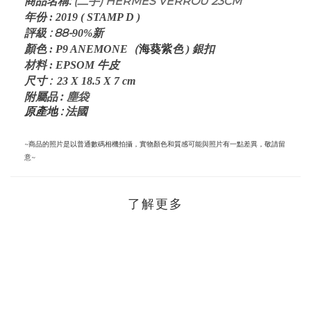
:
(二手) HERMES VERROU 23CM
商品名稱
年份
:
2019 ( STAMP D )
評級
: 88-
90%
新
顏色
:
P9 ANEMONE
（
海葵紫
色 ) 銀扣
材料
:
EPSOM
牛皮
:
尺寸
23 X 18.5 X 7
cm
:
塵袋
附屬品
原產地 :
法國
~商品的照片是以普通數碼相機拍攝，實物顏色和質感可能與照片有一點差異，敬請留
意~
了解更多