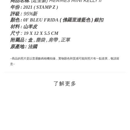
:
(近全新) HERMES MINI KELLY II
商品名稱
年份
:
2021 ( STAMP Z )
評級
:
95%新
顏色
: 0F BLEU FRIDA
( 佛羅里達藍色 ) 銀
扣
山羊
材料
:
皮
:
尺寸
19 X 12 X 5.5 CM
:
盒
, 塵袋 , 肩帶 , 正單
附屬品
原產地 :
法國
~商品的照片是以普通數碼相機拍攝，實物顏色和質感可能與照片有一點差異，敬請留
意~
了解更多