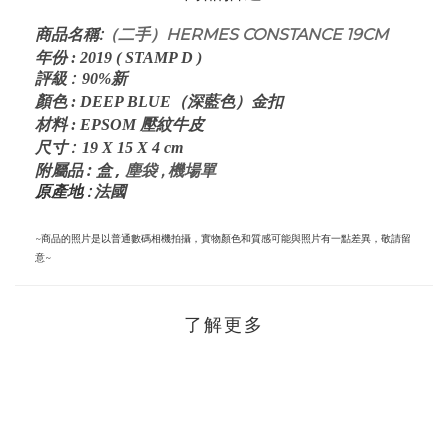
:
（二手）HERMES CONSTANCE 19CM
商品名稱
年份
:
2019 ( STAMP D )
評級
:
90%
新
顏色
:
DEEP BLUE（深藍色）
金扣
材料
:
EPSOM
壓紋牛皮
:
尺寸
19 X 15 X 4 cm
: 盒 ,
塵袋 , 機場單
附屬品
原產地 :
法國
~商品的照片是以普通數碼相機拍攝，實物顏色和質感可能與照片有一點差異，敬請留
意~
了解更多