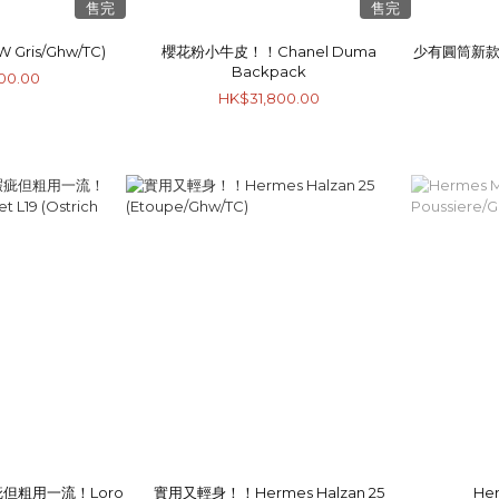
售完
售完
W Gris/Ghw/TC)
櫻花粉小牛皮！！Chanel Duma
少有圓筒新款！！
Backpack
00.00
HK$31,800.00
但粗用一流！Loro
實用又輕身！！Hermes Halzan 25
Her