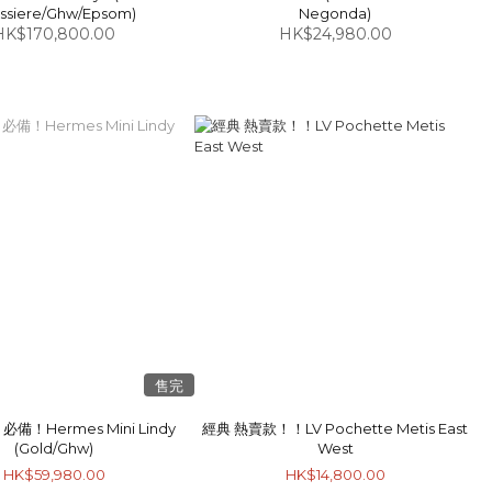
ssiere/Ghw/Epsom)
Negonda)
HK$170,800.00
HK$24,980.00
售完
備！Hermes Mini Lindy
經典 熱賣款！！LV Pochette Metis East
(Gold/Ghw)
West
HK$59,980.00
HK$14,800.00