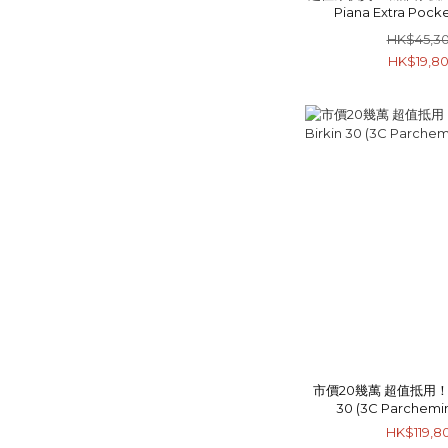
Piana Extra Pocke
Leather/
HK$45,3
HK$19,8
市價20幾萬 超值抵用！！H
30 (3C Parchem
HK$119,8