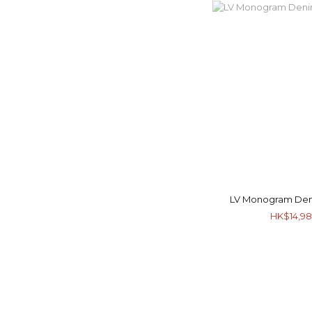
LV Monogram Den
HK$14,98