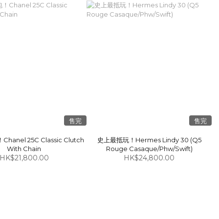
售完
售完
anel 25C Classic Clutch
史上最抵玩！Hermes Lindy 30 (Q5
With Chain
Rouge Casaque/Phw/Swift)
HK$21,800.00
HK$24,800.00