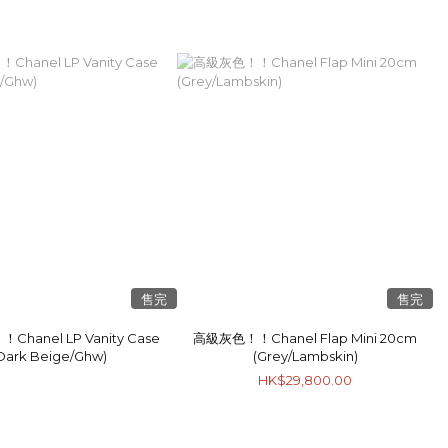
售完
售完
hanel LP Vanity Case
高級灰色！！Chanel Flap Mini 20cm
Dark Beige/Ghw)
(Grey/Lambskin)
HK$29,800.00