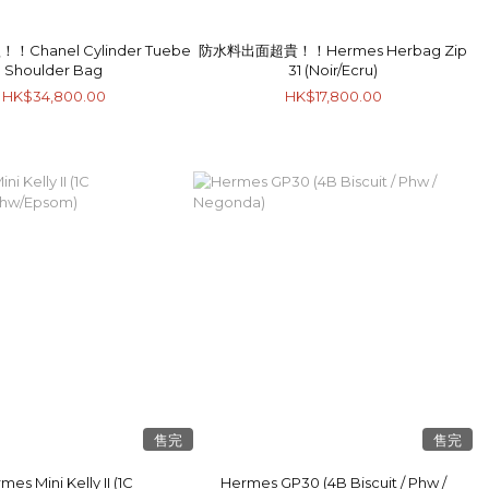
Chanel Cylinder Tuebe
防水料出面超貴！！Hermes Herbag Zip
Shoulder Bag
31 (Noir/Ecru)
HK$34,800.00
HK$17,800.00
售完
售完
mes Mini Kelly II (1C
Hermes GP30 (4B Biscuit / Phw /