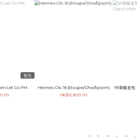
售完
im Let Go PM
Hermes Clic 16 (Etoupe/Ghw/Epsom)
99新飯盒包！Ch
0.00
HK$12,800.00
1
2
3
4
5
»