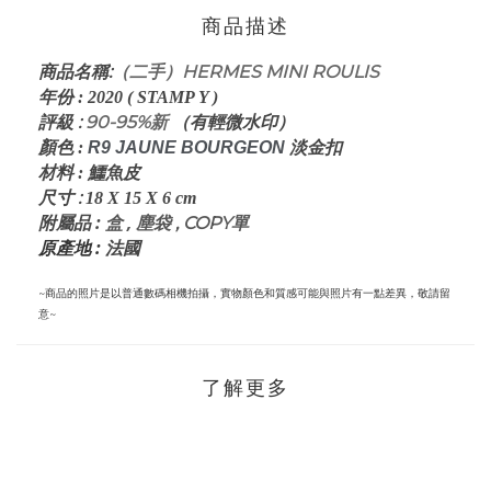
商品描述
:
（二手）HERMES MINI ROULIS
商品名稱
年份
:
2020 ( STAMP Y )
評級
:
90-95%新
（有輕微水印）
顏色
:
R9 JAUNE BOURGEON
淡金扣
材料
: 鱷魚
皮
:
尺寸
18 X 15 X 6
cm
:
盒 ,
塵袋 , COPY單
附屬品
原產地 :
法國
~商品的照片是以普通數碼相機拍攝，實物顏色和質感可能與照片有一點差異，敬請留
意~
了解更多