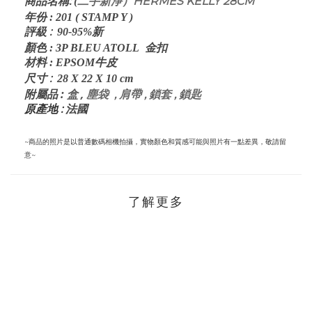
:
二手新淨）HERMES KELLY 28CM
商品名稱
(
年份
:
201 ( STAMP Y )
評級
:
90-95%新
顏色
:
3P BLEU ATOLL
金扣
材料
: EPSOM
牛
皮
:
尺寸
28 X 22 X 10
cm
:
盒 ,
塵袋 , 肩帶 , 鎖套 , 鎖匙
附屬品
原產地 :
法國
~商品的照片是以普通數碼相機拍攝，實物顏色和質感可能與照片有一點差異，敬請留
意~
了解更多